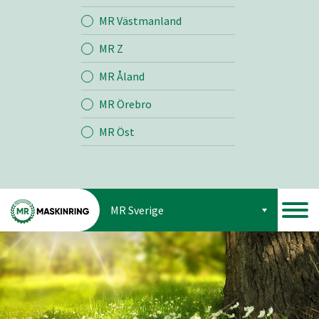
Jord
MR Västmanland
MR Z
Skog
MR Åland
MR Örebro
MR Öst
MR Sverige