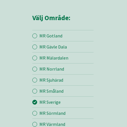
Välj Område:
MR Gotland
MR Gävle Dala
Mina sidor
MR Mälardalen
MR Norrland
MR Sverige
MR Sjuhärad
MR Småland
Entreprenad
MR Sverige
Bemanning
MR Sörmland
MR Värmland