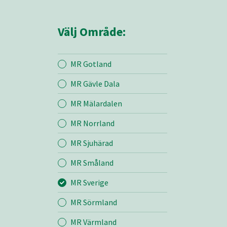
Välj Område:
MR Gotland
MR Gävle Dala
Mina sidor
MR Mälardalen
MR Norrland
MR Sverige
MR Sjuhärad
MR Småland
Entreprenad
MR Sverige
Bemanning
MR Sörmland
MR Värmland