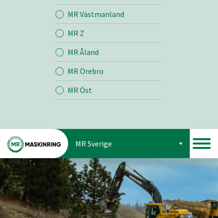
Jord
MR Västmanland
MR Z
Skog
MR Åland
MR Örebro
MR Öst
MR Sverige