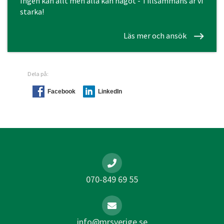
Ingen kan allt men alla kan något - Tillsammans är vi
starka!
Läs mer och ansök
Dela på:
Facebook
LinkedIn
070-849 69 55
info@mrsverige.se