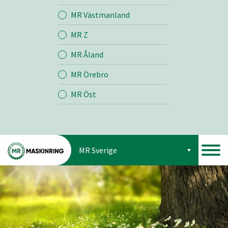
Jord
MR Västmanland
MR Z
Skog
MR Åland
MR Örebro
MR Öst
MR Sverige