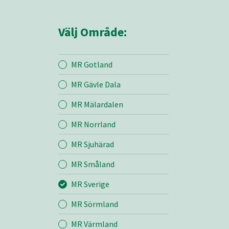
Välj Område:
MR Gotland
MR Gävle Dala
Mina sidor
MR Mälardalen
MR Norrland
MR Sverige
MR Sjuhärad
MR Småland
Entreprenad
MR Sverige
Bemanning
MR Sörmland
MR Värmland