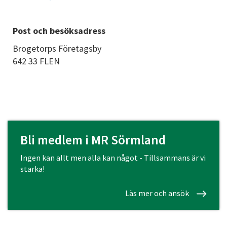
Post och besöksadress
Brogetorps Företagsby
642 33 FLEN
Bli medlem i MR Sörmland
Ingen kan allt men alla kan något - Tillsammans är vi
starka!
Läs mer och ansök