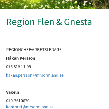
Region Flen & Gnesta
REGIONCHEF/ARBETSLEDARE
Håkan Persson
076 815 11 05
hakan.persson@mrsormland.se
Växeln
010-7610670
kontoret@mrsormland.se