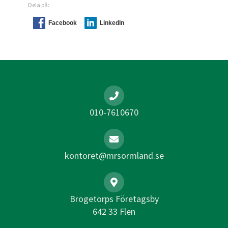
Dela på:
Facebook
LinkedIn
010-7610670
kontoret@mrsormland.se
Brogetorps Företagsby
642 33 Flen