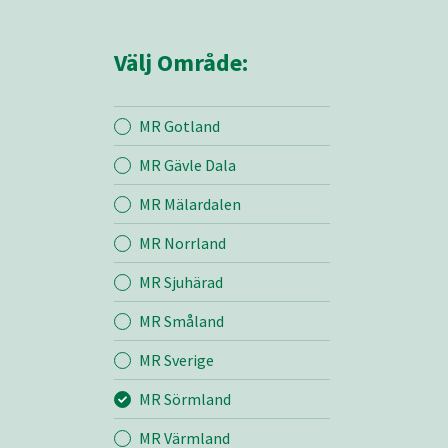
Välj Område:
MR Gotland
MR Gävle Dala
Mina sidor
MR Mälardalen
MR Norrland
MR Sörmland
MR Sjuhärad
MR Småland
Entreprenad
MR Sverige
Bemanning
MR Sörmland
MR Värmland