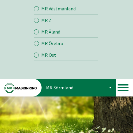
Jord
MR Västmanland
MR Z
Skog
MR Åland
MR Örebro
MR Öst
MR Sörmland