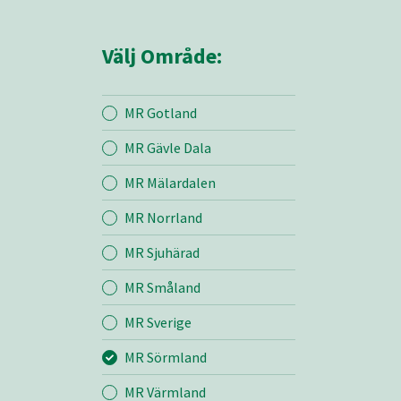
Välj Område:
MR Gotland
MR Gävle Dala
Mina sidor
MR Mälardalen
MR Norrland
MR Sörmland
MR Sjuhärad
MR Småland
Entreprenad
MR Sverige
Bemanning
MR Sörmland
MR Värmland