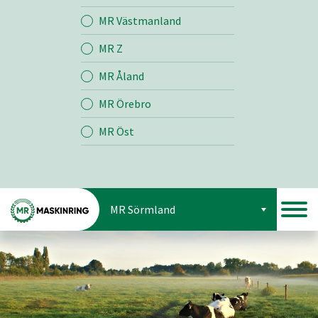
Jord
MR Västmanland
MR Z
Skog
MR Åland
MR Örebro
MR Öst
MR Sörmland