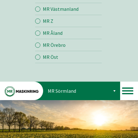
Jord
MR Västmanland
MR Z
Skog
MR Åland
MR Örebro
MR Öst
MR Sörmland