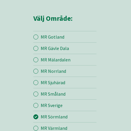
Välj Område:
MR Gotland
MR Gävle Dala
Mina sidor
MR Mälardalen
MR Norrland
MR Sörmland
MR Sjuhärad
MR Småland
Entreprenad
MR Sverige
Bemanning
MR Sörmland
MR Värmland