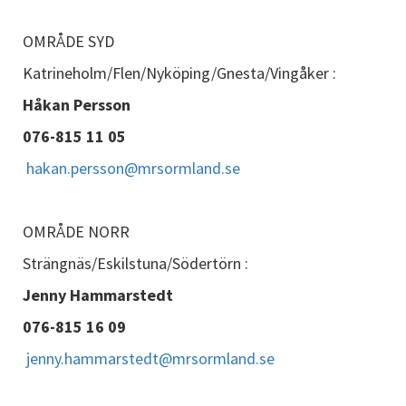
OMRÅDE SYD
Katrineholm/Flen/Nyköping/Gnesta/Vingåker :
Håkan Persson
076-815 11 05
hakan.persson@mrsormland.se
OMRÅDE NORR
Strängnäs/Eskilstuna/Södertörn :
Jenny Hammarstedt
076-815 16 09
jenny.hammarstedt@mrsormland.se