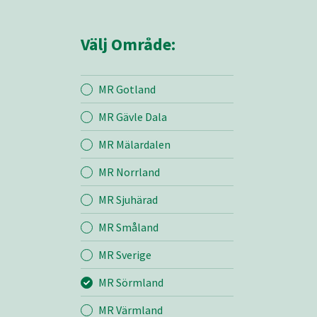
Välj Område:
MR Gotland
MR Gävle Dala
Mina sidor
MR Mälardalen
MR Norrland
MR Sörmland
MR Sjuhärad
MR Småland
Entreprenad
MR Sverige
Bemanning
MR Sörmland
MR Värmland