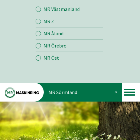
Jord
MR Västmanland
MR Z
Skog
MR Åland
MR Örebro
MR Öst
MR Sörmland