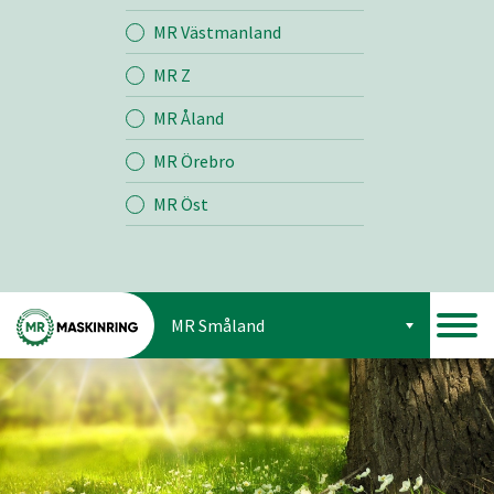
Jord
MR Västmanland
MR Z
Skog
MR Åland
MR Örebro
MR Öst
MR Småland