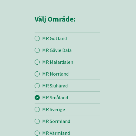
Välj Område:
MR Gotland
MR Gävle Dala
Mina sidor
MR Mälardalen
MR Norrland
MR Småland
MR Sjuhärad
MR Småland
Entreprenad
MR Sverige
Bemanning
MR Sörmland
MR Värmland