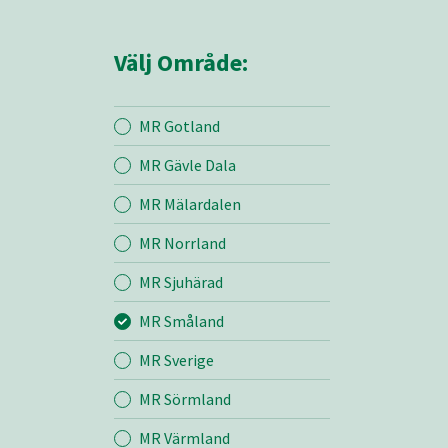
Välj Område:
MR Gotland
MR Gävle Dala
Mina sidor
MR Mälardalen
MR Norrland
MR Småland
MR Sjuhärad
MR Småland
Entreprenad
MR Sverige
Bemanning
MR Sörmland
MR Värmland