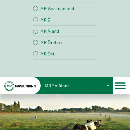
Jord
MR Västmanland
MR Z
Skog
MR Åland
MR Örebro
MR Öst
MR Småland