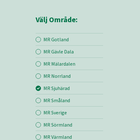
Välj Område:
MR Gotland
MR Gävle Dala
Mina sidor
MR Mälardalen
MR Norrland
MR Sjuhärad
MR Sjuhärad
MR Småland
Entreprenad
MR Sverige
Bemanning
MR Sörmland
MR Värmland