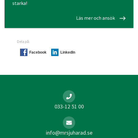
starka!
Läs mer och ansök
Dela på:
Facebook
LinkedIn
033-12 51 00
info@mrsjuharad.se