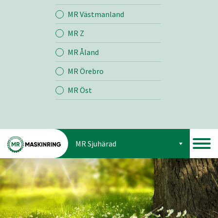
Jord
MR Västmanland
MR Z
Skog
MR Åland
MR Örebro
MR Öst
MR Sjuhärad