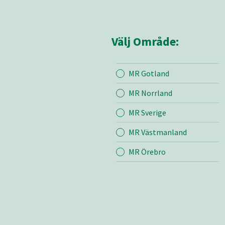
Välj Område:
MR Gotland
Mina sidor
MR Sju
MR Norrland
MR Sverige
Mina sido
MR Västmanland
Om oss
Kontakt
MR Örebro
Bli medle
Vår värde
Certifieri
Produkte