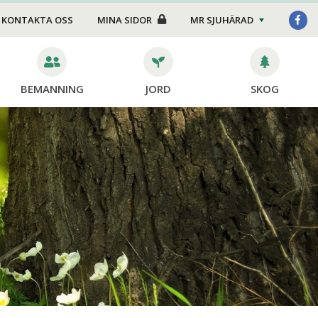
Foder/strö
KONTAKTA OSS
MINA SIDOR
MR SJUHÄRAD
Transport
Stängsel
BEMANNING
JORD
SKOG
Skötsel