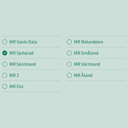
MR Gävle Dala
MR Mälardalen
härad
Entreprenad
Bema
MR Sjuhärad
MR Småland
MR Sörmland
MR Värmland
r
Mina sidor
Mina si
MR Z
MR Åland
Snö & Sand
Bygg &
Grönyte- och
Jord &
MR Öst
fastighetsskötsel
m
Industr
Vägunderhåll
grund
Skötsel
Transport & Lyft
ng
Anläggning
r