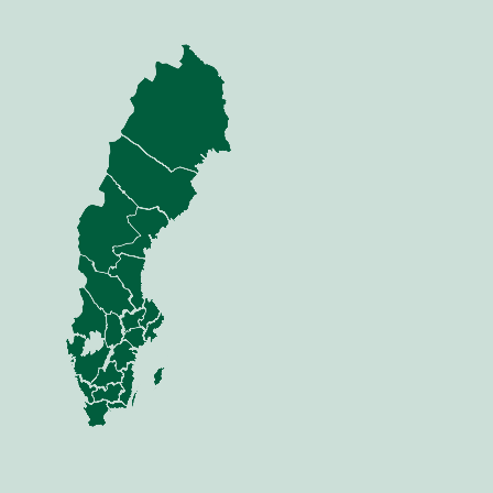
nning
Jord
dor
Mina sidor
 Anläggning
Sådd
 Skog
Växt
i & Verkstad
Vall
Gödsel
Biogödsel
Skörd