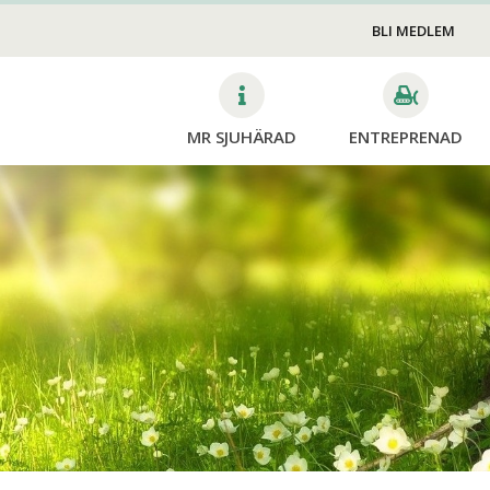
VA
BLI MEDLEM
v
edskap och
sberedskap
MR SJUHÄRAD
ENTREPRENAD