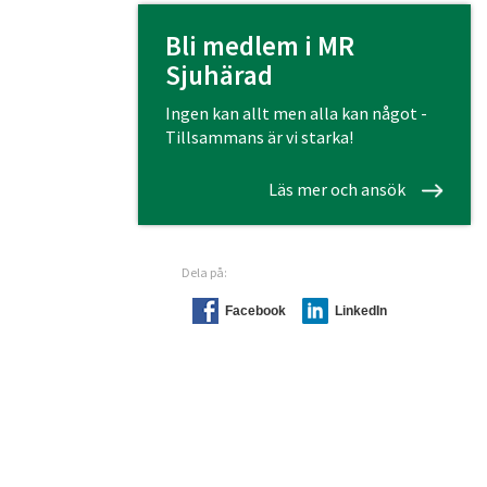
Bli medlem i MR
Sjuhärad
Ingen kan allt men alla kan något -
Tillsammans är vi starka!
Läs mer och ansök
Dela på:
Facebook
LinkedIn