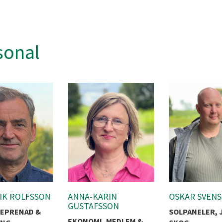
sonal
IK ROLFSSON
ANNA-KARIN
OSKAR SVEN
GUSTAFSSON
REPRENAD &
SOLPANELER, 
EKONOMI, MEDLEM &