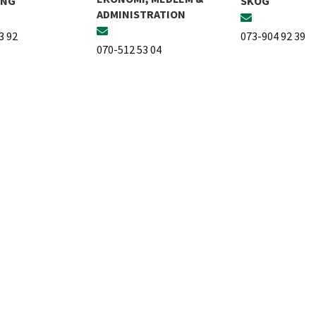
ING
SKOG
ADMINISTRATION
3 92
073-904 92 39
070-512 53 04