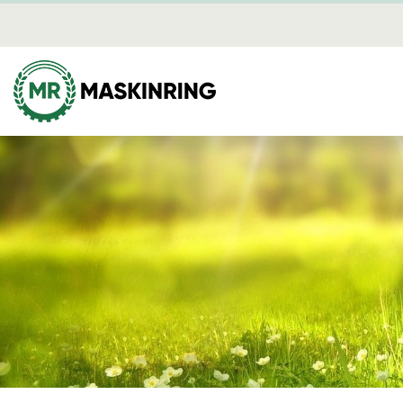
Nyheter
Mediearki
Brandber
annan kri
Skog
Mina sidor
Avverkning
Dikning
Plantering
Röjning
Skotning