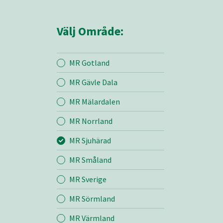
Välj Område:
MR Gotland
MR Gävle Dala
Mina sidor
MR Mälardalen
MR Norrland
MR Sjuhärad
MR Sjuhärad
MR Småland
Entreprenad
MR Sverige
Bemanning
MR Sörmland
MR Värmland