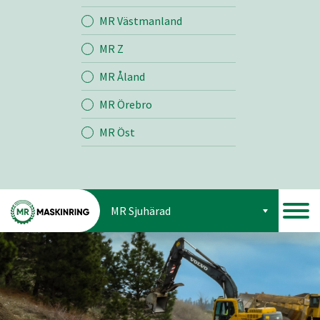
Jord
MR Västmanland
MR Z
Skog
MR Åland
MR Örebro
MR Öst
MR Sjuhärad