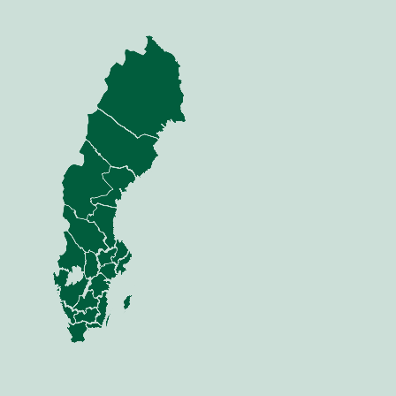
nning
Jord
dor
Mina sidor
 Anläggning
Sådd
Växt
 Skog
Vall/Skörd
ttning
Gödsel
Foder/strö
Transport