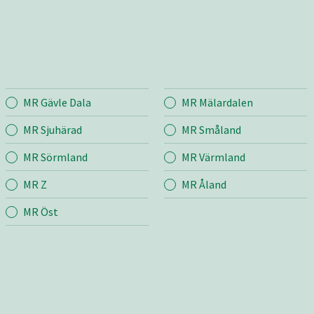
MR Gävle Dala
MR Mälardalen
rland
Entreprenad
Bema
MR Sjuhärad
MR Småland
MR Sörmland
MR Värmland
r
Mina sidor
Mina si
MR Z
MR Åland
m
Snö & Sand
Bygg &
bb
Fastighetsskötsel
MR Öst
Jord &
Väg
Taksko
Transport & Lyft
Bygg & Anläggning
grund