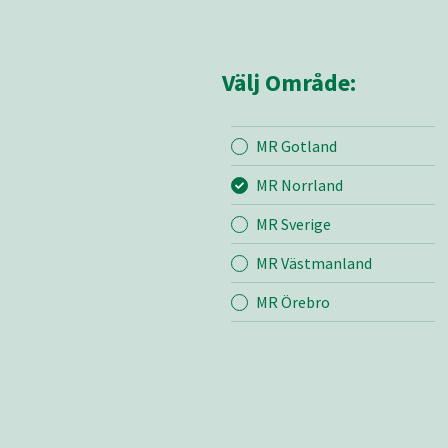
Välj Område:
MR Gotland
Mina sidor
MR Nor
MR Norrland
MR Sverige
Mina sido
MR Västmanland
Bli medle
Lediga jo
MR Örebro
Kontakt
Nyheter
Om oss
Vår värde