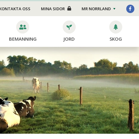
Stängsel
KONTAKTA OSS
MINA SIDOR
MR NORRLAND
Hoppsan, det hände en
grej
BEMANNING
JORD
SKOG
dor
ning
ing
ng