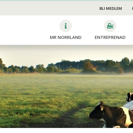
Stängsel
ng
BLI MEDLEM
Rivning/Sanering
akning/Brandberedskap
Rot&Rut
Skog
MR NORRLAND
ENTREPRENAD
Mina si
Avverk
Dikning
Planter
Röjning
Skotni