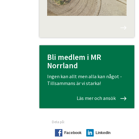
Bli medlem i MR
Norrland
Ingen kan allt men alla kan något -
Tillsammans är vi starka!
Läs mer och ansök
Dela på:
Facebook
LinkedIn