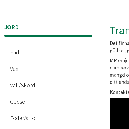
Tra
JORD
Det finns
gödsel, g
Sådd
MR erbju
dumperva
Växt
mängd oli
ditt änd
Vall/Skörd
Kontakta
Gödsel
Foder/strö