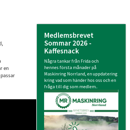
Medlemsbrevet
Sommar 2026 -
d,
Kaffesnack
a
Några tankar från Frida och
hennes första månader på
r en
Maskinring Norrland, en uppdatering
 passar
kring vad som händer hos oss och en
fråga till dig som medlem..