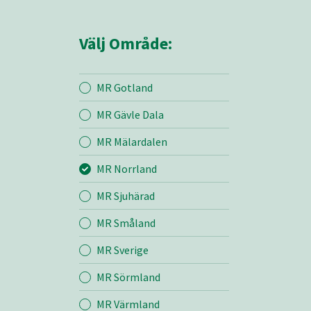
Välj Område:
MR Gotland
MR Gävle Dala
Mina sidor
MR Mälardalen
MR Norrland
MR Norrland
MR Sjuhärad
MR Småland
Entreprenad
MR Sverige
Bemanning
MR Sörmland
MR Värmland