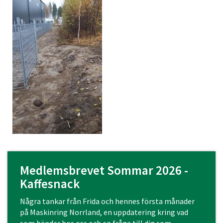
Medlemsbrevet Sommar 2026 -
Kaffesnack
Några tankar från Frida och hennes första månader
på Maskinring Norrland, en uppdatering kring vad