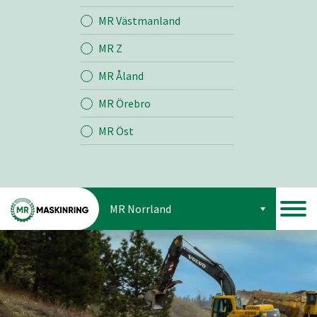
Jord
MR Västmanland
MR Z
Skog
MR Åland
MR Örebro
MR Öst
MR Norrland