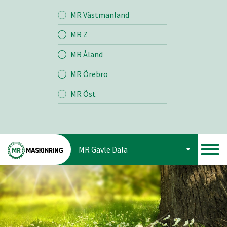
Jord
MR Västmanland
MR Z
Skog
MR Åland
MR Örebro
MR Öst
MR Gävle Dala