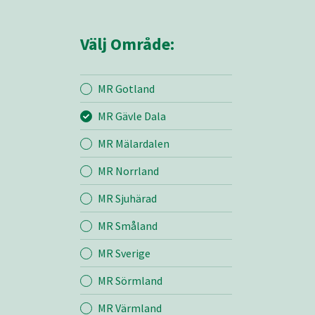
Välj Område:
MR Gotland
MR Gävle Dala
Mina sidor
MR Mälardalen
MR Norrland
MR Gävle Dala
MR Sjuhärad
MR Småland
Entreprenad
MR Sverige
Bemanning
MR Sörmland
MR Värmland