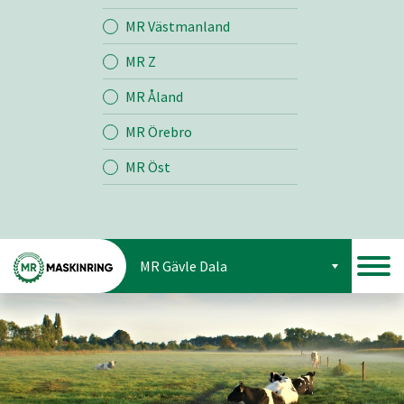
Jord
MR Västmanland
MR Z
Skog
MR Åland
MR Örebro
MR Öst
MR Gävle Dala