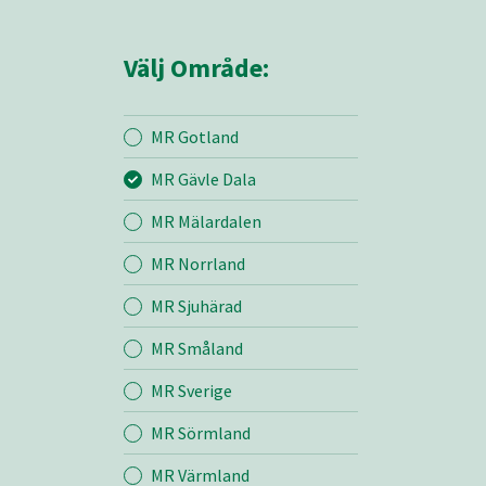
Välj Område:
MR Gotland
MR Gävle Dala
Mina sidor
MR Mälardalen
MR Norrland
MR Gävle Dala
MR Sjuhärad
MR Småland
Entreprenad
MR Sverige
Bemanning
MR Sörmland
MR Värmland