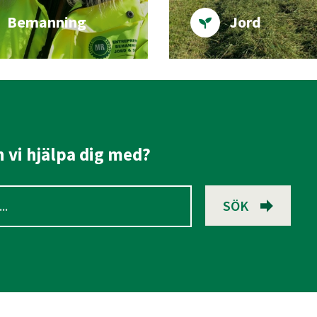
Bemanning
Jord
 vi hjälpa dig med?
SÖK