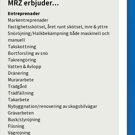
MRZ erbjuder...
Entreprenader
Markentreprenader
Fastighetsskötsel, året runt skötsel, inre & yttre
Snöröjning/Halkbekämpning både maskinell och
manuell
Takskottning
Bortforsling av snö
Takrengöring
Vatten & Avlopp
Dränering
Murararbete
Trädgård
Trädfällning
Takarbete
Nybyggnation/renovering av skogsbilvägar
Grävarbeten
Busk/slyröjning
Flisning
Vägröjning