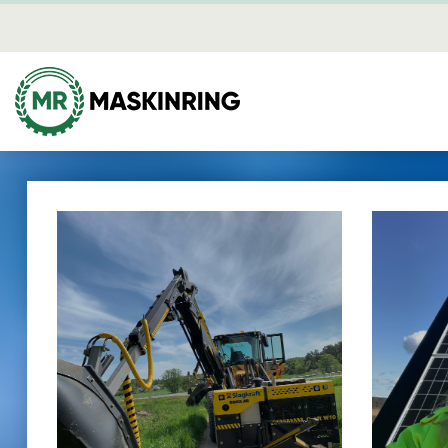
Nyheter
Skog
Mina sidor
Avverkning
Dikning
Plantering
Röjning
Skotning
Energi