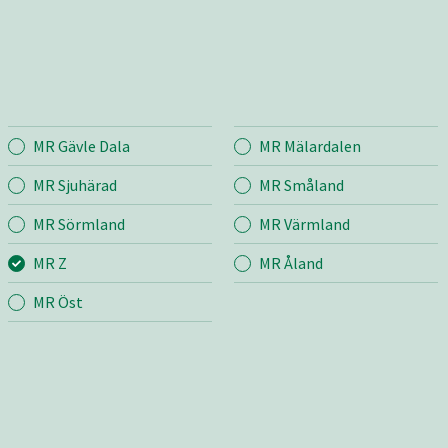
MR Gävle Dala
MR Mälardalen
Entreprenad
Bema
MR Sjuhärad
MR Småland
MR Sörmland
MR Värmland
r
Mina sidor
Mina si
MR Z
MR Åland
Fastighetsskötsel
Bygg &
Väg
Jord &
MR Öst
m
Transport & Lyft
Industr
grund
Bygg, mark &
Skötsel
anläggning
ng
VA – Vatten och avlopp
v