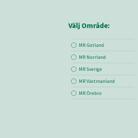
Välj Område:
MR Gotland
Mina sidor
MR Z
MR Norrland
MR Sverige
Mina sido
MR Västmanland
Kontakt
Om oss
MR Örebro
Bli medle
Vår värde
Certifieri
Mediearki