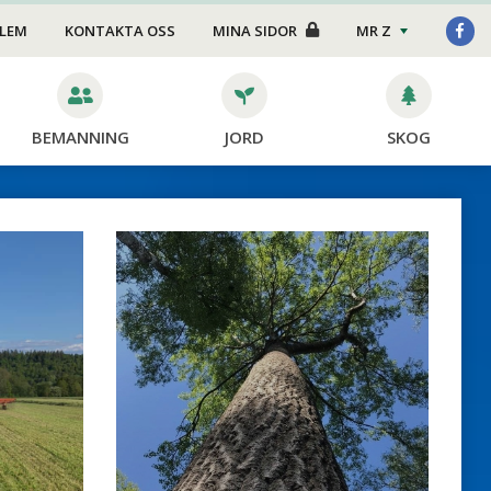
Foder/strö
DLEM
KONTAKTA OSS
MINA SIDOR
MR Z
Transport
Stängsel
BEMANNING
JORD
SKOG
Skötsel