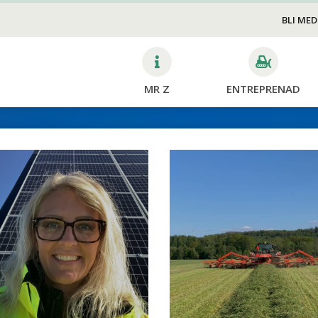
Snöröjning
BLI ME
MR Z
ENTREPRENAD