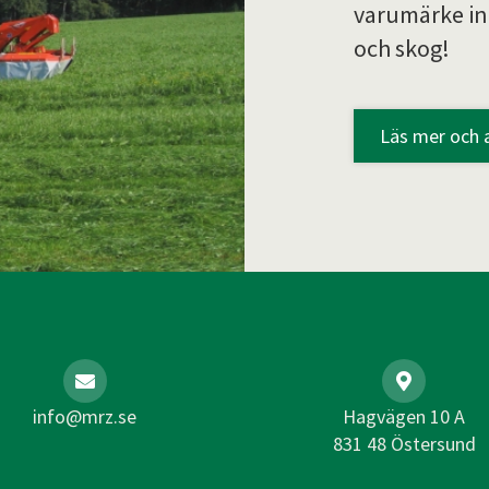
varumärke in
och skog!
Läs mer och 
info@mrz.se
Hagvägen 10 A
831 48 Östersund