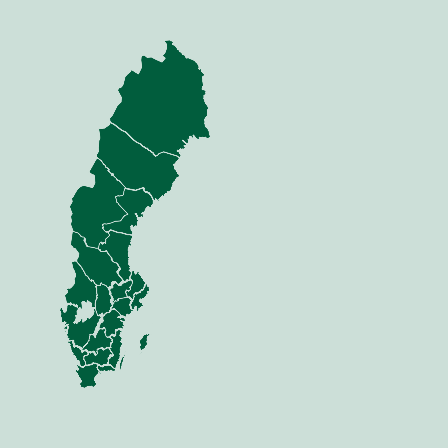
nning
Jord
dor
Mina sidor
 Anläggning
Jord
 Skog
Sådd
i & Verkstad
Växt
Vall
Gödsel
Skörd