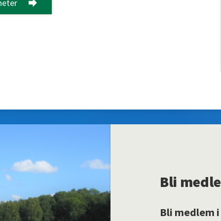
heter
Bli medl
Bli medlem i