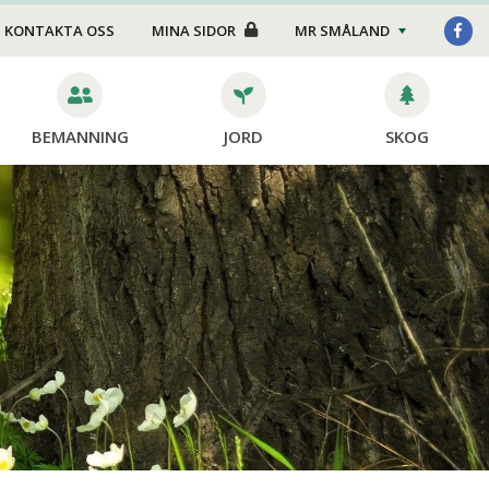
Foder/strö
KONTAKTA OSS
MINA SIDOR
MR SMÅLAND
Transport
Stängsel
BEMANNING
JORD
SKOG
Skötsel