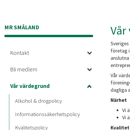
Vår
MR SMÅLAND
Sveriges
företag 
Kontakt
anslutna
entrepre
Bli medlem
Vår värd
förening
Vår värdegrund
dagliga 
Närhet
Alkohol & drogpolicy
Vi 
Informationssäkerhetspolicy
Vi 
Kvalitetspolicy
Kvalitet