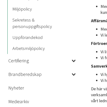
Med
Miljöpolicy
kun
Sekretess &
Affärsm
personuppgiftspolicy
Med
Vi 
Uppförandekod
Förtroe
Arbetsmiljöpolicy
Vi 
Vi 
Certifiering
Samver
Brandberedskap
Vi 
Vi 
Nyheter
De här v
verksamh
vårt led
Mediearkiv