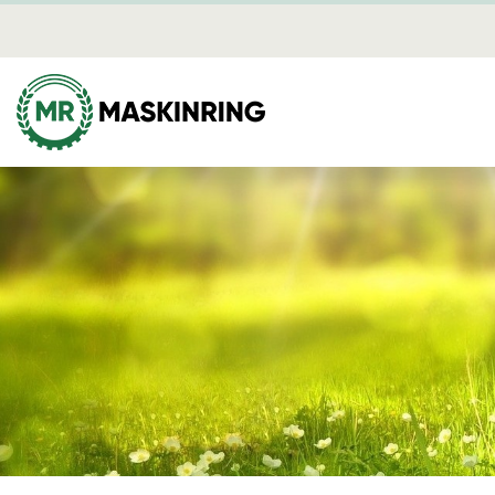
Mediearki
Skog
Mina sidor
Avverkning
Dikning
Plantering
Röjning
Skotning
Flisning