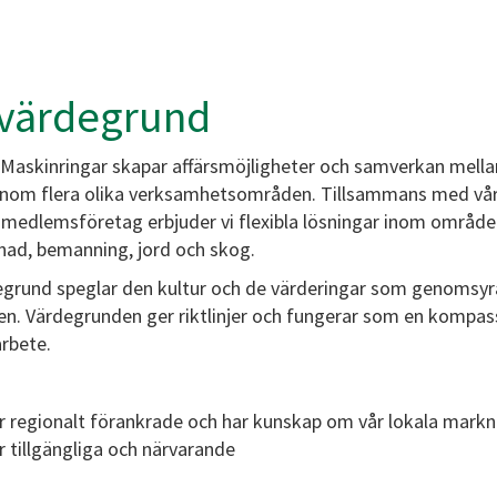
 värdegrund
 Maskinringar skapar affärsmöjligheter och samverkan mella
inom flera olika verksamhetsområden. Tillsammans med vå
 medlemsföretag erbjuder vi flexibla lösningar inom områd
nad, bemanning, jord och skog.
egrund speglar den kultur och de värderingar som genomsyr
en. Värdegrunden ger riktlinjer och fungerar som en kompass
arbete.
är regionalt förankrade och har kunskap om vår lokala mark
är tillgängliga och närvarande