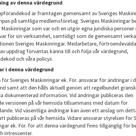
ing av denna värdegrund
pförandekod är framtagen gemensamt av Sveriges Maskinr
ämpas på samtliga medlemsföretag. Sveriges Maskinringar be
a Maskinringar som var och en utgör egna juridiska persone
var för sin verksamhet, samtidigt som de gemensamt verka
tionen Sveriges Maskinringar. Medarbetare, förtroendevald
av uppdrag förväntas känna till och följa vår värdegrund,
dekod och våra policys.
ar i denna värdegrund
 för Sveriges Maskinringar ek. För. ansvarar för ändringar i 
nd samt att den hålls aktuell genom att regelbundet grans
la dokumenterad information. Vid ändringar publiceras den
de versionen på vår hemsida tillsammans med datum för
ädande. Vid väsentliga ändringar kan även ett anslag om dett
t publiceras på vår hemsida. Vidare ansvarar styrelsen för 
gar ek. För. för att denna värdegrund finns tillgänglig för b
ch intressenter.