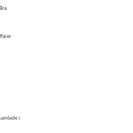
våra
färer
samlade i