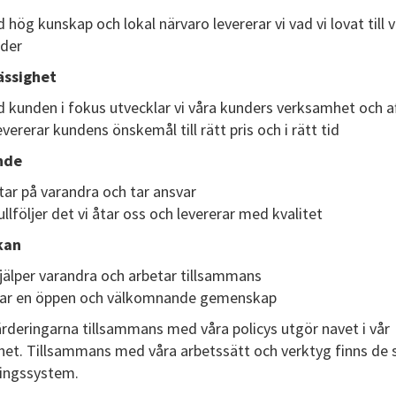
 hög kunskap och lokal närvaro levererar vi vad vi lovat till 
der
ässighet
 kunden i fokus utvecklar vi våra kunders verksamhet och af
levererar kundens önskemål till rätt pris och i rätt tid
nde
litar på varandra och tar ansvar
fullföljer det vi åtar oss och levererar med kvalitet
kan
hjälper varandra och arbetar tillsammans
har en öppen och välkomnande gemenskap
ärderingarna tillsammans med våra policys utgör navet i vår
et. Tillsammans med våra arbetssätt och verktyg finns de 
ningssystem.