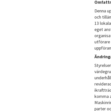
Omfattn
Denna up
och till
13 lokal
eget ans
organisa
utförare 
uppföran
Ändring
Styrelsen
värdegru
underhål
revidera
ikrafttr
komma at
Maskinrin
parter o