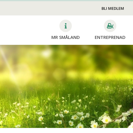
Skötsel
VA
v
BLI MEDLEM
Gravstenssäkring
MR SMÅLAND
ENTREPRENAD