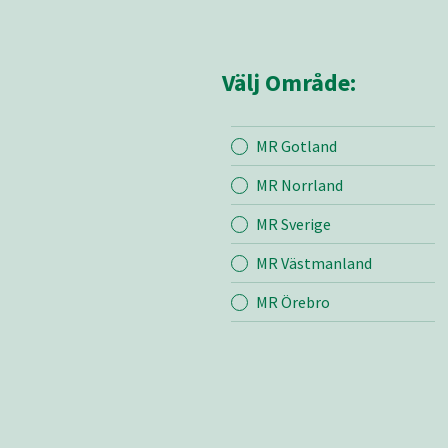
Välj Område:
MR Gotland
Mina sidor
MR Små
MR Norrland
MR Sverige
Mina sido
MR Västmanland
Kontakt
Bli medle
MR Örebro
Vår värde
Certifieri
Brandber
Nyheter