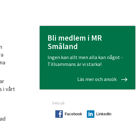
Bli medlem i MR
Småland
n
ra
Ingen kan allt men alla kan något -
ena
Tillsammans är vi starka!
Läs mer och ansök
ar
 i vårt
Dela på:
Facebook
LinkedIn
nad