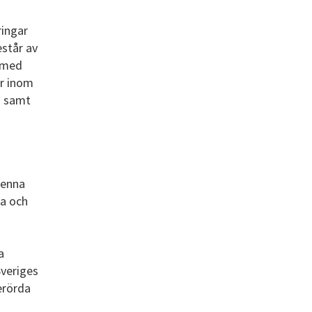
ingar
står av
r med
r inom
a samt
denna
ka och
a
Sveriges
erörda