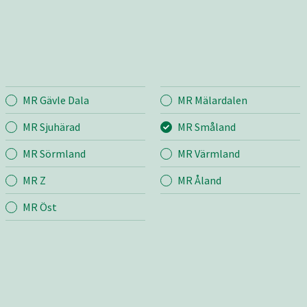
MR Gävle Dala
MR Mälardalen
land
Entreprenad
Bema
MR Sjuhärad
MR Småland
MR Sörmland
MR Värmland
r
Mina sidor
Mina si
MR Z
MR Åland
Snö & Sand
Bygg &
m
Skötsel
MR Öst
Jord &
grund
Väg
Industr
ng
Transport & Lyft
edskap
Bygg & Anläggning
Butik