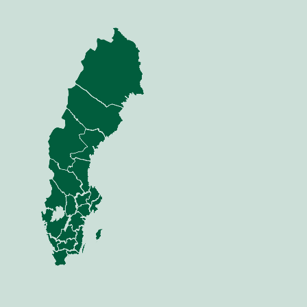
nning
Jord
dor
Mina sidor
 Anläggning
Jord
Sådd
 Skog
Växt
i & Verkstad
Vall
Gödsel
Skörd