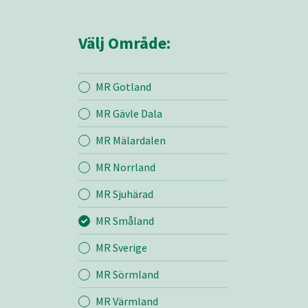
Välj Område:
MR Gotland
MR Gävle Dala
Mina sidor
MR Mälardalen
MR Norrland
MR Småland
MR Sjuhärad
MR Småland
Entreprenad
MR Sverige
Bemanning
MR Sörmland
MR Värmland