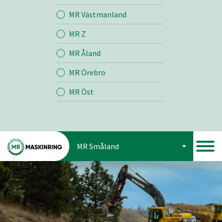
Jord
MR Västmanland
MR Z
Skog
MR Åland
MR Örebro
MR Öst
MR Småland