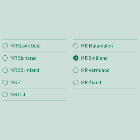
MR Gävle Dala
MR Mälardalen
land
Entreprenad
Bema
MR Sjuhärad
MR Småland
MR Sörmland
MR Värmland
r
Mina sidor
Mina si
MR Z
MR Åland
Snö & Sand
Bygg &
m
Skötsel
MR Öst
Jord &
grund
Väg
Industr
ng
Transport & Lyft
edskap
Bygg & Anläggning
Butik