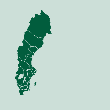
nning
Jord
dor
Mina sidor
 Anläggning
Jord
Sådd
 Skog
Växt
i & Verkstad
Vall
Gödsel
Skörd