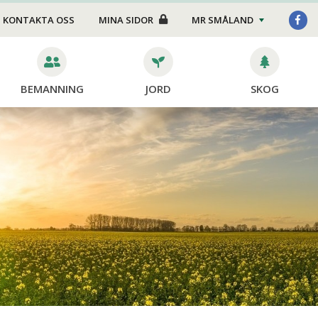
Foder/strö
KONTAKTA OSS
MINA SIDOR
MR SMÅLAND
Transport
Stängsel
BEMANNING
JORD
SKOG
Skötsel