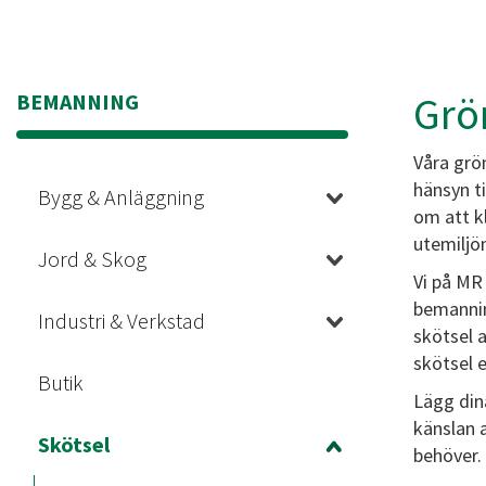
Grö
BEMANNING
Våra grön
hänsyn t
Bygg & Anläggning
om att k
utemiljö
Jord & Skog
Vi på MR
bemanning
Industri & Verkstad
skötsel 
skötsel e
Butik
Lägg din
känslan a
Skötsel
behöver.