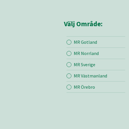
Välj Område:
MR Gotland
Mina sidor
MR Små
MR Norrland
MR Sverige
Mina sido
MR Västmanland
Kontakt
Bli medle
MR Örebro
Vår värde
Certifieri
Brandber
Nyheter