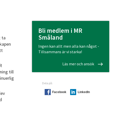
Bli medlem i MR
Småland
 ta
skapen
Ingen kan allt men alla kan något -
tt
Tillsammans är vi starka!
Läs mer och ansök
MR
ing till
inuerlig
Dela på:
lev
Facebook
LinkedIn
rd