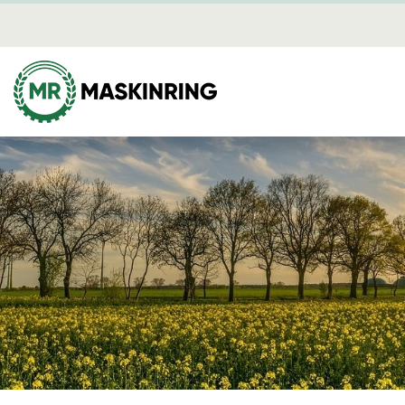
Mediearki
Skog
Mina sidor
Avverkning
Dikning
Plantering
Röjning
Skotning
Flisning