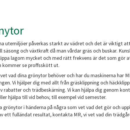
nytor
a utemiljöer påverkas starkt av vädret och det är viktigt att
ill säsong och växtkraft då man vårdar gräs och buskar. Kun
lippa lagom mycket och med rätt frekvens är det som gör a
n kommer se proffsskött ut.
 vet vad dina grönytor behöver och har du maskinerna har 
en. Vi hjälper dig med allt från gräsklippning och häckklippn
av rabatter och trädbeskärning. Vi kan hjälpa dig genom kont
ller hjälpa till vid behov, till exempel vid semester.
a grönytor i händerna på några som vet vad det gör och upp
v ett fulländat resultat, kontakta MR, vi vet vad din trädgå