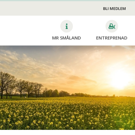
Skötsel
VA
v
BLI MEDLEM
Gravstenssäkring
MR SMÅLAND
ENTREPRENAD